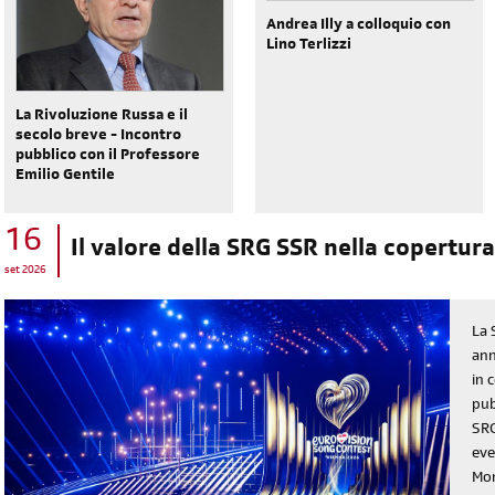
Andrea Illy a colloquio con
Lino Terlizzi
La Rivoluzione Russa e il
secolo breve - Incontro
pubblico con il Professore
Emilio Gentile
diventa socia/o
16
iscriviti subito
Il valore della SRG SSR nella copertura
set 2026
La 
ann
in 
pub
SRG
eve
Mon