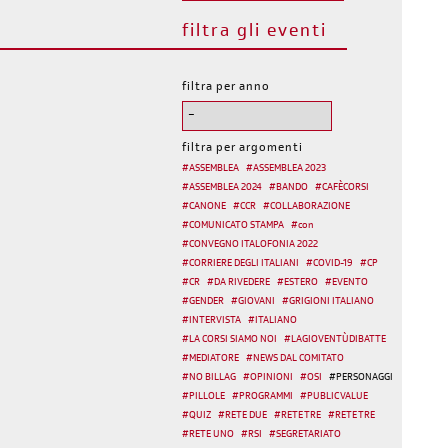
filtra gli eventi
filtra per anno
filtra per argomenti
#
ASSEMBLEA
#
ASSEMBLEA 2023
#
ASSEMBLEA 2024
#
BANDO
#
CAFÈCORSI
#
CANONE
#
CCR
#
COLLABORAZIONE
#
COMUNICATO STAMPA
#
con
#
CONVEGNO ITALOFONIA 2022
#
CORRIERE DEGLI ITALIANI
#
COVID-19
#
CP
#
CR
#
DA RIVEDERE
#
ESTERO
#
EVENTO
#
GENDER
#
GIOVANI
#
GRIGIONI ITALIANO
#
INTERVISTA
#
ITALIANO
#
LA CORSI SIAMO NOI
#
LAGIOVENTÙDIBATTE
#
MEDIATORE
#
NEWS DAL COMITATO
#
NO BILLAG
#
OPINIONI
#
OSI
#
PERSONAGGI
#
PILLOLE
#
PROGRAMMI
#
PUBLIC VALUE
#
QUIZ
#
RETE DUE
#
RETE TRE
#
RETE TRE
#
RETE UNO
#
RSI
#
SEGRETARIATO