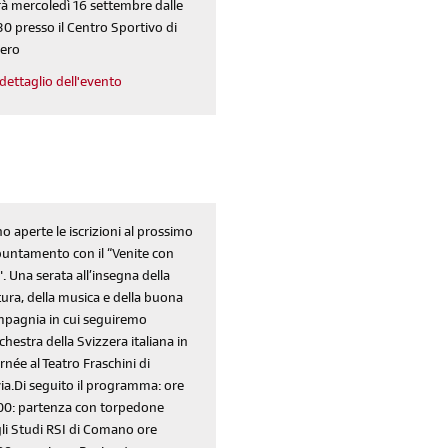
rà mercoledì 16 settembre dalle
30 presso il Centro Sportivo di
ero
Reimposta la tua password
dettaglio dell'evento
o aperte le iscrizioni al prossimo
untamento con il “Venite con
". Una serata all’insegna della
tura, della musica e della buona
pagnia in cui seguiremo
rchestra della Svizzera italiana in
rnée al Teatro Fraschini di
ia.Di seguito il programma: ore
00: partenza con torpedone
li Studi RSI di Comano ore