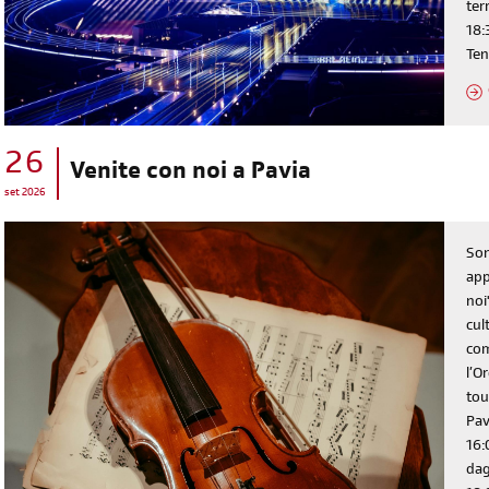
ter
18:
Ten
26
Venite con noi a Pavia
set 2026
Son
app
noi
cul
com
l’O
tou
Pav
16:
dag