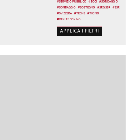
#
SERVIZIO PUBBLICO
#
SOCI
#
SONDAGGIO
#
SONDAGGIO
#
SOSTEGNO
#
SRG SSR
#
SSR
#
SVIZZERA
#
TECHE
#
TICINO
#
VENITE CON NOI