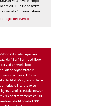
00ca: arrivo a Pavia e tempo
ero ore 20:30: inizio concerto
hestra della Svizzera italiana:
dettaglio dell'evento
SSR.CORSI invita ragazze e
azzi dai 12 ai 18 anni, ed i loro
itori, ad un workshop
eridiano organizzato in
laborazione con le AI Swiss
ks dal titolo Vero, falso o IA? –
pomeriggio interattivo su
elligenza artificiale, fake news e
tGPT che si terràmercoledì 30
tembre dalle 14:00 alle 17:00