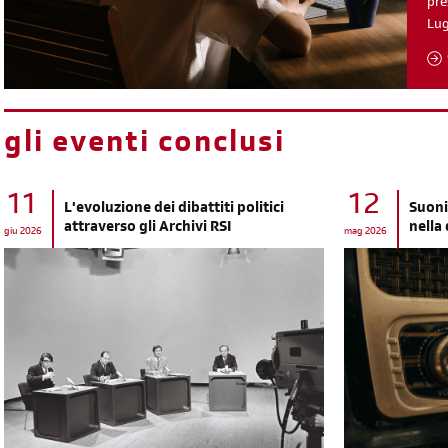
pre
Lu
gli eventi conclusi
11
12
L'evoluzione dei dibattiti politici
Suoni
attraverso gli Archivi RSI
nella
giu 2026
mag 2026