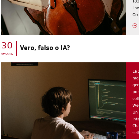
18:
lib
Orc
30
Vero, falso o IA?
set 2026
La 
rag
gen
pom
col
Wee
Un 
int
Cha
set