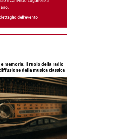
sso il Canvetto Luganese a
gano.
dettaglio dell'evento
 e memoria: il ruolo della radio
 diffusione della musica classica