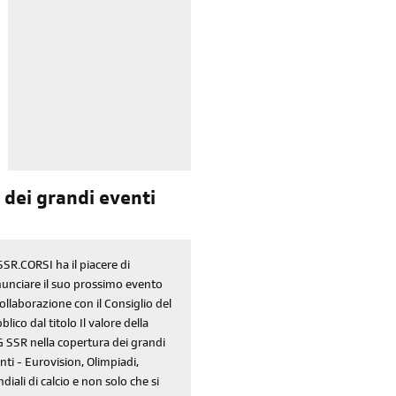
iscriviti
alla newsletter
 dei grandi eventi
sondaggi
login
SSR.CORSI ha il piacere di
unciare il suo prossimo evento
di' la tua
area riservata
collaborazione con il Consiglio del
blico dal titolo Il valore della
 SSR nella copertura dei grandi
nti - Eurovision, Olimpiadi,
diali di calcio e non solo che si