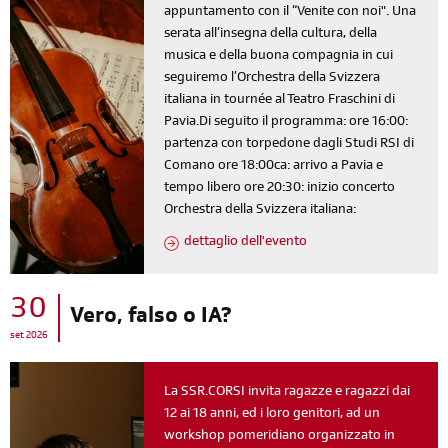
appuntamento con il “Venite con noi". Una
serata all’insegna della cultura, della
musica e della buona compagnia in cui
seguiremo l’Orchestra della Svizzera
italiana in tournée al Teatro Fraschini di
Pavia.Di seguito il programma: ore 16:00:
partenza con torpedone dagli Studi RSI di
Comano ore 18:00ca: arrivo a Pavia e
tempo libero ore 20:30: inizio concerto
Orchestra della Svizzera italiana:
dettaglio dell'evento
30
Vero, falso o IA?
set 2026
La SSR.CORSI invita ragazze e ragazzi dai
12 ai 18 anni, ed i loro genitori, ad un
workshop pomeridiano organizzato in