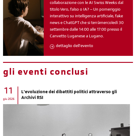
collaborazione con le AI Swiss Weeks dal
titolo Vero, falso o IA? – Un pomeriggio
interattivo su intelligenza artificiale, fake
news e ChatGPT che si terràmercoledì 30
settembre dalle 14:00 alle 17:00 presso il
Canvetto Luganese a Lugano.
dettaglio dell'evento
gli eventi conclusi
11
L'evoluzione dei dibattiti politici attraverso gli
Archivi RSI
giu 2026