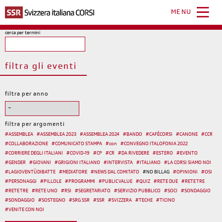
Salta
al
MENU
contenuto
principale
cerca per termini
filtra gli eventi
filtra per anno
filtra per argomenti
#
ASSEMBLEA
#
ASSEMBLEA 2023
#
ASSEMBLEA 2024
#
BANDO
#
CAFÈCORSI
#
CANONE
#
CCR
#
COLLABORAZIONE
#
COMUNICATO STAMPA
#
con
#
CONVEGNO ITALOFONIA 2022
#
CORRIERE DEGLI ITALIANI
#
COVID-19
#
CP
#
CR
#
DA RIVEDERE
#
ESTERO
#
EVENTO
#
GENDER
#
GIOVANI
#
GRIGIONI ITALIANO
#
INTERVISTA
#
ITALIANO
#
LA CORSI SIAMO NOI
#
LAGIOVENTÙDIBATTE
#
MEDIATORE
#
NEWS DAL COMITATO
#
NO BILLAG
#
OPINIONI
#
OSI
#
PERSONAGGI
#
PILLOLE
#
PROGRAMMI
#
PUBLIC VALUE
#
QUIZ
#
RETE DUE
#
RETE TRE
#
RETE TRE
#
RETE UNO
#
RSI
#
SEGRETARIATO
#
SERVIZIO PUBBLICO
#
SOCI
#
SONDAGGIO
#
SONDAGGIO
#
SOSTEGNO
#
SRG SSR
#
SSR
#
SVIZZERA
#
TECHE
#
TICINO
#
VENITE CON NOI