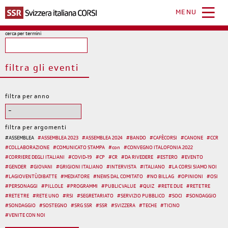
Salta
al
MENU
contenuto
principale
cerca per termini
filtra gli eventi
filtra per anno
filtra per argomenti
#
ASSEMBLEA
#
ASSEMBLEA 2023
#
ASSEMBLEA 2024
#
BANDO
#
CAFÈCORSI
#
CANONE
#
CCR
#
COLLABORAZIONE
#
COMUNICATO STAMPA
#
con
#
CONVEGNO ITALOFONIA 2022
#
CORRIERE DEGLI ITALIANI
#
COVID-19
#
CP
#
CR
#
DA RIVEDERE
#
ESTERO
#
EVENTO
#
GENDER
#
GIOVANI
#
GRIGIONI ITALIANO
#
INTERVISTA
#
ITALIANO
#
LA CORSI SIAMO NOI
#
LAGIOVENTÙDIBATTE
#
MEDIATORE
#
NEWS DAL COMITATO
#
NO BILLAG
#
OPINIONI
#
OSI
#
PERSONAGGI
#
PILLOLE
#
PROGRAMMI
#
PUBLIC VALUE
#
QUIZ
#
RETE DUE
#
RETE TRE
#
RETE TRE
#
RETE UNO
#
RSI
#
SEGRETARIATO
#
SERVIZIO PUBBLICO
#
SOCI
#
SONDAGGIO
#
SONDAGGIO
#
SOSTEGNO
#
SRG SSR
#
SSR
#
SVIZZERA
#
TECHE
#
TICINO
#
VENITE CON NOI