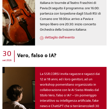
italiana in tournée al Teatro Fraschini di
Pavia.Di seguito il programma: ore 16:00:
partenza con torpedone dagli Studi RSI di
Comano ore 18:00ca: arrivo a Pavia e
tempo libero ore 20:30: inizio concerto
Orchestra della Svizzera italiana:
dettaglio dell'evento
30
Vero, falso o IA?
set 2026
La SSR.CORSI invita ragazze e ragazzi dai
12 ai 18 anni, ed i loro genitori, ad un
workshop pomeridiano organizzato in
collaborazione con le AI Swiss Weeks dal
titolo Vero, falso o IA? – Un pomeriggio
interattivo su intelligenza artificiale, fake
news e ChatGPT che si terràmercoledì 30