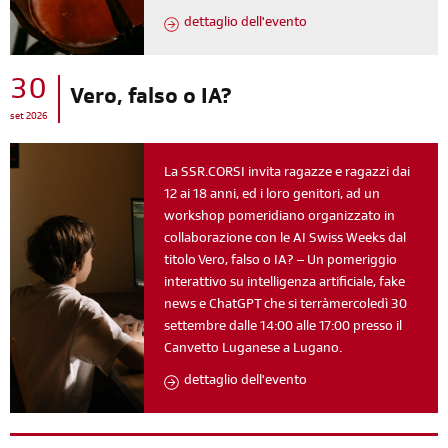
dettaglio dell'evento
30
Vero, falso o IA?
set 2026
La SSR.CORSI invita ragazze e ragazzi dai
12 ai 18 anni, ed i loro genitori, ad un
workshop pomeridiano organizzato in
collaborazione con le AI Swiss Weeks dal
titolo Vero, falso o IA? – Un pomeriggio
interattivo su intelligenza artificiale, fake
news e ChatGPT che si terràmercoledì 30
settembre dalle 14:00 alle 17:00 presso il
Canvetto Luganese a Lugano.
dettaglio dell'evento