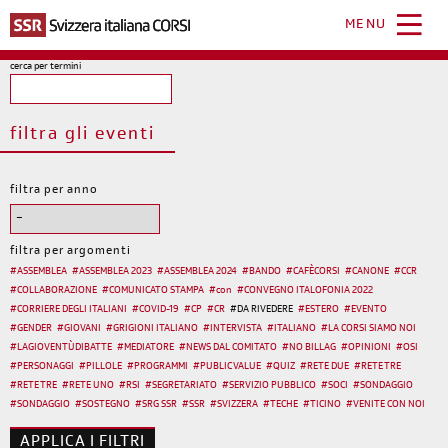
Salta
al
MENU
contenuto
principale
cerca per termini
filtra gli eventi
filtra per anno
filtra per argomenti
#
ASSEMBLEA
#
ASSEMBLEA 2023
#
ASSEMBLEA 2024
#
BANDO
#
CAFÈCORSI
#
CANONE
#
CCR
#
COLLABORAZIONE
#
COMUNICATO STAMPA
#
con
#
CONVEGNO ITALOFONIA 2022
#
CORRIERE DEGLI ITALIANI
#
COVID-19
#
CP
#
CR
#
DA RIVEDERE
#
ESTERO
#
EVENTO
#
GENDER
#
GIOVANI
#
GRIGIONI ITALIANO
#
INTERVISTA
#
ITALIANO
#
LA CORSI SIAMO NOI
#
LAGIOVENTÙDIBATTE
#
MEDIATORE
#
NEWS DAL COMITATO
#
NO BILLAG
#
OPINIONI
#
OSI
#
PERSONAGGI
#
PILLOLE
#
PROGRAMMI
#
PUBLIC VALUE
#
QUIZ
#
RETE DUE
#
RETE TRE
#
RETE TRE
#
RETE UNO
#
RSI
#
SEGRETARIATO
#
SERVIZIO PUBBLICO
#
SOCI
#
SONDAGGIO
#
SONDAGGIO
#
SOSTEGNO
#
SRG SSR
#
SSR
#
SVIZZERA
#
TECHE
#
TICINO
#
VENITE CON NOI