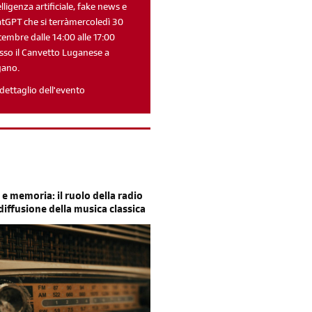
elligenza artificiale, fake news e
tGPT che si terràmercoledì 30
tembre dalle 14:00 alle 17:00
sso il Canvetto Luganese a
gano.
Reimposta la tua password
dettaglio dell'evento
 e memoria: il ruolo della radio
 diffusione della musica classica