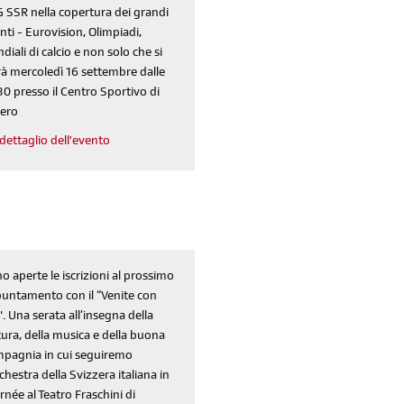
 SSR nella copertura dei grandi
nti - Eurovision, Olimpiadi,
diali di calcio e non solo che si
rà mercoledì 16 settembre dalle
30 presso il Centro Sportivo di
ero
dettaglio dell'evento
o aperte le iscrizioni al prossimo
untamento con il “Venite con
". Una serata all’insegna della
tura, della musica e della buona
pagnia in cui seguiremo
rchestra della Svizzera italiana in
rnée al Teatro Fraschini di