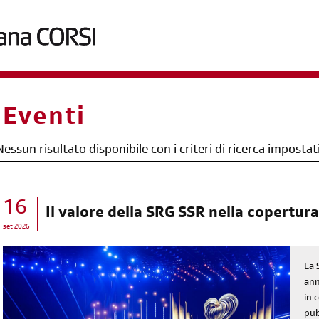
briciole
Eventi
di
pane
Nessun risultato disponibile con i criteri di ricerca impostat
16
Il valore della SRG SSR nella copertura
set 2026
La 
ann
in 
pub