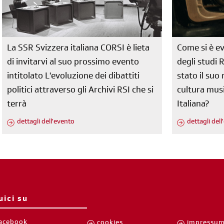
La SSR Svizzera italiana CORSI è lieta
Come si è ev
di invitarvi al suo prossimo evento
degli studi 
intitolato L'evoluzione dei dibattiti
stato il su
politici attraverso gli Archivi RSI che si
cultura musi
terrà
Italiana?
dettagli dell'evento
dettagli del
uici su
acebook
cookies
impressu