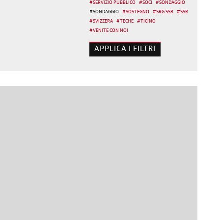
#
SERVIZIO PUBBLICO
#
SOCI
#
SONDAGGIO
#
SONDAGGIO
#
SOSTEGNO
#
SRG SSR
#
SSR
#
SVIZZERA
#
TECHE
#
TICINO
#
VENITE CON NOI