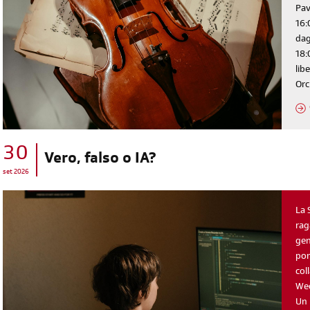
Pav
16:
dag
18:
lib
Orc
30
diventa socia/o
Vero, falso o IA?
set 2026
iscriviti subito
La 
rag
gen
pom
col
Wee
Un 