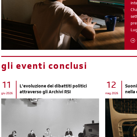
int
Cha
set
pre
Lu
gli eventi conclusi
11
12
L'evoluzione dei dibattiti politici
Suoni
attraverso gli Archivi RSI
nella
giu 2026
mag 2026