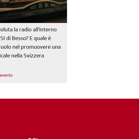
oluta la radio all'interno
RSI di Besso? E quale è
o ruolo nel promuovere una
cale nella Svizzera
l'evento
m