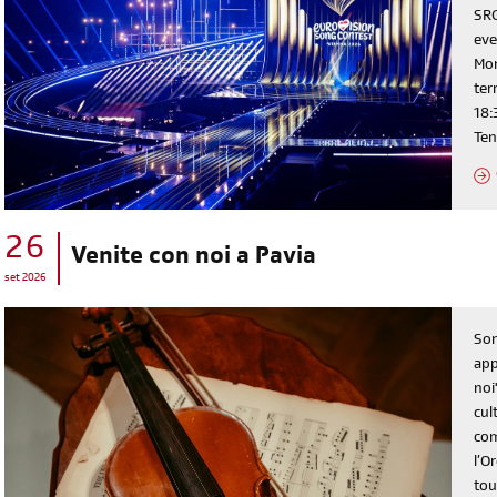
SRG
eve
Mon
ter
18:
Ten
26
Venite con noi a Pavia
set 2026
Son
app
noi
cul
com
l’O
tou