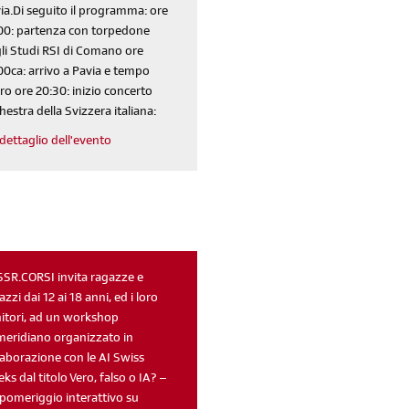
ia.Di seguito il programma: ore
00: partenza con torpedone
li Studi RSI di Comano ore
00ca: arrivo a Pavia e tempo
ero ore 20:30: inizio concerto
hestra della Svizzera italiana:
dettaglio dell'evento
iscriviti
alla newsletter
SSR.CORSI invita ragazze e
azzi dai 12 ai 18 anni, ed i loro
sondaggi
login
itori, ad un workshop
di' la tua
area riservata
eridiano organizzato in
laborazione con le AI Swiss
ks dal titolo Vero, falso o IA? –
pomeriggio interattivo su