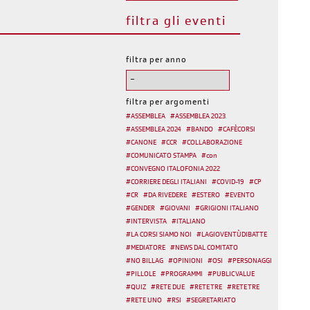
filtra gli eventi
filtra per anno
filtra per argomenti
#
ASSEMBLEA
#
ASSEMBLEA 2023
#
ASSEMBLEA 2024
#
BANDO
#
CAFÈCORSI
#
CANONE
#
CCR
#
COLLABORAZIONE
#
COMUNICATO STAMPA
#
con
#
CONVEGNO ITALOFONIA 2022
#
CORRIERE DEGLI ITALIANI
#
COVID-19
#
CP
#
CR
#
DA RIVEDERE
#
ESTERO
#
EVENTO
#
GENDER
#
GIOVANI
#
GRIGIONI ITALIANO
#
INTERVISTA
#
ITALIANO
#
LA CORSI SIAMO NOI
#
LAGIOVENTÙDIBATTE
#
MEDIATORE
#
NEWS DAL COMITATO
#
NO BILLAG
#
OPINIONI
#
OSI
#
PERSONAGGI
#
PILLOLE
#
PROGRAMMI
#
PUBLIC VALUE
#
QUIZ
#
RETE DUE
#
RETE TRE
#
RETE TRE
#
RETE UNO
#
RSI
#
SEGRETARIATO