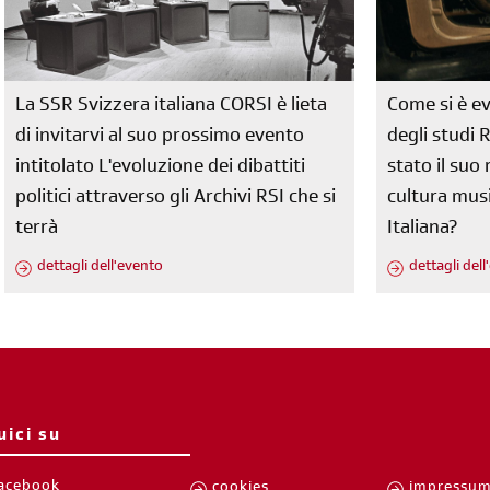
La SSR Svizzera italiana CORSI è lieta
Come si è ev
di invitarvi al suo prossimo evento
degli studi 
intitolato L'evoluzione dei dibattiti
stato il su
politici attraverso gli Archivi RSI che si
cultura musi
terrà
Italiana?
dettagli dell'evento
dettagli del
uici su
acebook
cookies
impressu