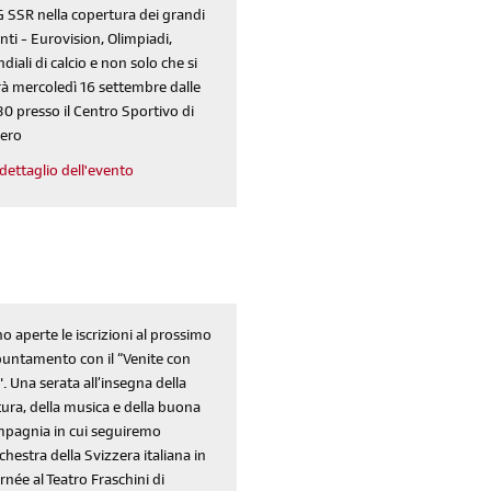
 SSR nella copertura dei grandi
nti - Eurovision, Olimpiadi,
diali di calcio e non solo che si
rà mercoledì 16 settembre dalle
30 presso il Centro Sportivo di
ero
dettaglio dell'evento
o aperte le iscrizioni al prossimo
untamento con il “Venite con
". Una serata all’insegna della
tura, della musica e della buona
pagnia in cui seguiremo
rchestra della Svizzera italiana in
rnée al Teatro Fraschini di