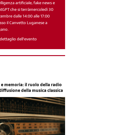
elligenza artificiale, fake news e
tGPT che si terràmercoledì 30
tembre dalle 14:00 alle 17:00
sso il Canvetto Luganese a
gano.
Reimposta la tua password
dettaglio dell'evento
 e memoria: il ruolo della radio
 diffusione della musica classica