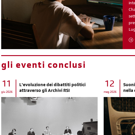
int
Cha
set
pre
Lu
gli eventi conclusi
11
12
L'evoluzione dei dibattiti politici
Suoni
attraverso gli Archivi RSI
nella
giu 2026
mag 2026