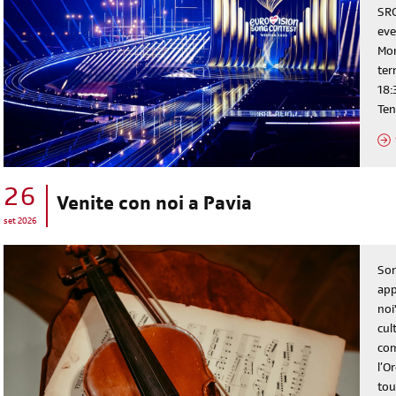
SRG
eve
Mon
ter
18:
Ten
26
Venite con noi a Pavia
set 2026
Son
app
noi
cul
com
l’O
tou