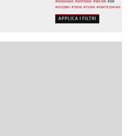
#
SONDAGGIO
#
SOSTEGNO
#
SRG SSR
#
SSR
#
SVIZZERA
#
TECHE
#
TICINO
#
VENITE CON NOI