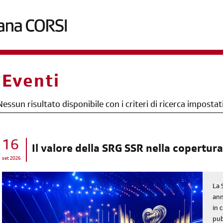
briciole
Eventi
di
pane
Nessun risultato disponibile con i criteri di ricerca impostat
16
Il valore della SRG SSR nella copertura
set 2026
La 
ann
in 
pub