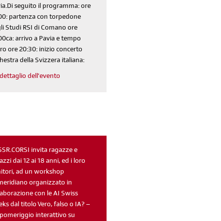
ia.Di seguito il programma: ore
00: partenza con torpedone
li Studi RSI di Comano ore
00ca: arrivo a Pavia e tempo
ero ore 20:30: inizio concerto
hestra della Svizzera italiana:
dettaglio dell'evento
iscriviti
alla newsletter
SSR.CORSI invita ragazze e
azzi dai 12 ai 18 anni, ed i loro
sondaggi
login
itori, ad un workshop
di' la tua
area riservata
eridiano organizzato in
laborazione con le AI Swiss
ks dal titolo Vero, falso o IA? –
pomeriggio interattivo su