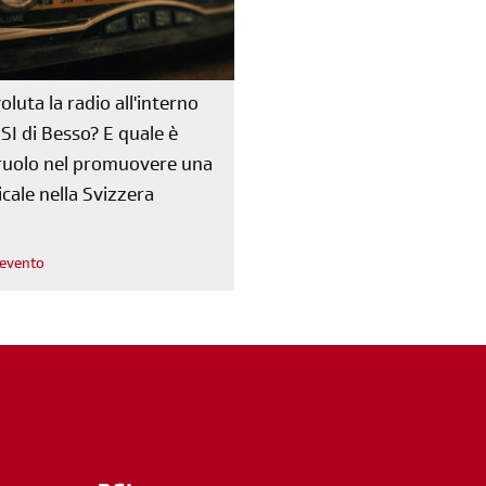
oluta la radio all'interno
RSI di Besso? E quale è
o ruolo nel promuovere una
cale nella Svizzera
l'evento
m