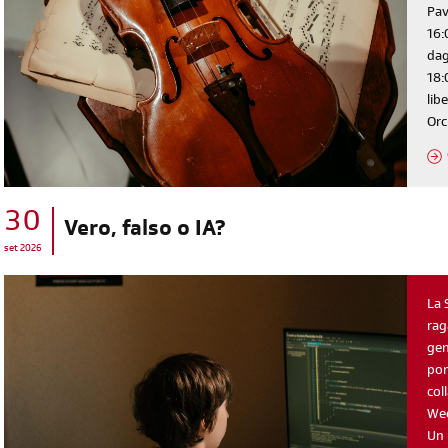
Pav
16:
dag
18:
lib
Orc
30
diventa socia/o
Vero, falso o IA?
set 2026
iscriviti subito
La 
rag
gen
pom
col
Wee
Un 