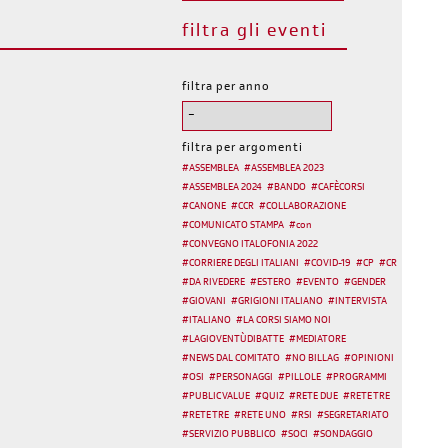
filtra gli eventi
filtra per anno
filtra per argomenti
#
ASSEMBLEA
#
ASSEMBLEA 2023
#
ASSEMBLEA 2024
#
BANDO
#
CAFÈCORSI
#
CANONE
#
CCR
#
COLLABORAZIONE
#
COMUNICATO STAMPA
#
con
#
CONVEGNO ITALOFONIA 2022
#
CORRIERE DEGLI ITALIANI
#
COVID-19
#
CP
#
CR
#
DA RIVEDERE
#
ESTERO
#
EVENTO
#
GENDER
#
GIOVANI
#
GRIGIONI ITALIANO
#
INTERVISTA
#
ITALIANO
#
LA CORSI SIAMO NOI
#
LAGIOVENTÙDIBATTE
#
MEDIATORE
#
NEWS DAL COMITATO
#
NO BILLAG
#
OPINIONI
#
OSI
#
PERSONAGGI
#
PILLOLE
#
PROGRAMMI
#
PUBLIC VALUE
#
QUIZ
#
RETE DUE
#
RETE TRE
#
RETE TRE
#
RETE UNO
#
RSI
#
SEGRETARIATO
#
SERVIZIO PUBBLICO
#
SOCI
#
SONDAGGIO