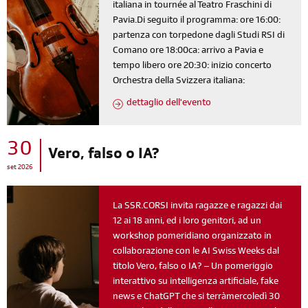
italiana in tournée al Teatro Fraschini di
Pavia.Di seguito il programma: ore 16:00:
partenza con torpedone dagli Studi RSI di
Comano ore 18:00ca: arrivo a Pavia e
tempo libero ore 20:30: inizio concerto
Orchestra della Svizzera italiana:
dettaglio dell'evento
30
Vero, falso o IA?
set 2026
La SSR.CORSI invita ragazze e ragazzi dai
12 ai 18 anni, ed i loro genitori, ad un
workshop pomeridiano organizzato in
collaborazione con le AI Swiss Weeks dal
titolo Vero, falso o IA? – Un pomeriggio
interattivo su intelligenza artificiale, fake
news e ChatGPT che si terràmercoledì 30