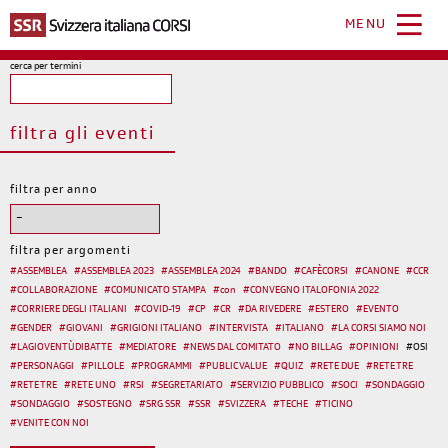
Salta
al
MENU
contenuto
principale
cerca per termini
filtra gli eventi
filtra per anno
filtra per argomenti
#
ASSEMBLEA
#
ASSEMBLEA 2023
#
ASSEMBLEA 2024
#
BANDO
#
CAFÈCORSI
#
CANONE
#
CCR
#
COLLABORAZIONE
#
COMUNICATO STAMPA
#
con
#
CONVEGNO ITALOFONIA 2022
#
CORRIERE DEGLI ITALIANI
#
COVID-19
#
CP
#
CR
#
DA RIVEDERE
#
ESTERO
#
EVENTO
#
GENDER
#
GIOVANI
#
GRIGIONI ITALIANO
#
INTERVISTA
#
ITALIANO
#
LA CORSI SIAMO NOI
#
LAGIOVENTÙDIBATTE
#
MEDIATORE
#
NEWS DAL COMITATO
#
NO BILLAG
#
OPINIONI
#
OSI
#
PERSONAGGI
#
PILLOLE
#
PROGRAMMI
#
PUBLIC VALUE
#
QUIZ
#
RETE DUE
#
RETE TRE
#
RETE TRE
#
RETE UNO
#
RSI
#
SEGRETARIATO
#
SERVIZIO PUBBLICO
#
SOCI
#
SONDAGGIO
#
SONDAGGIO
#
SOSTEGNO
#
SRG SSR
#
SSR
#
SVIZZERA
#
TECHE
#
TICINO
#
VENITE CON NOI