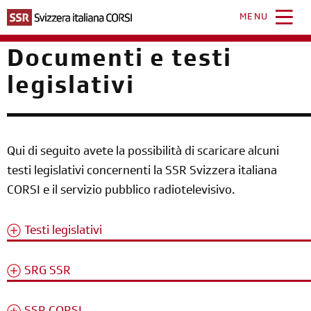
Salta
al
MENU
contenuto
principale
Documenti e testi
legislativi
Qui di seguito avete la possibilità di scaricare alcuni
testi legislativi concernenti la SSR Svizzera italiana
CORSI e il servizio pubblico radiotelevisivo.
Testi legislativi
SRG SSR