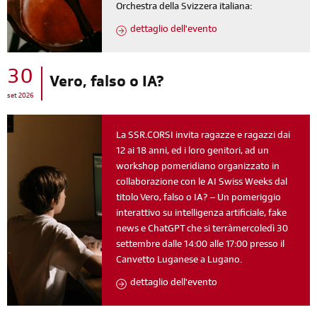
Orchestra della Svizzera italiana:
dettaglio dell'evento
30
Vero, falso o IA?
set 2026
La SSR.CORSI invita ragazze e ragazzi dai
12 ai 18 anni, ed i loro genitori, ad un
workshop pomeridiano organizzato in
collaborazione con le AI Swiss Weeks dal
titolo Vero, falso o IA? – Un pomeriggio
interattivo su intelligenza artificiale, fake
news e ChatGPT che si terràmercoledì 30
settembre dalle 14:00 alle 17:00 presso il
Canvetto Luganese a Lugano.
dettaglio dell'evento