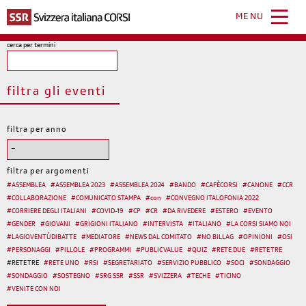
Salta
al
MENU
contenuto
principale
cerca per termini
filtra gli eventi
filtra per anno
filtra per argomenti
#
ASSEMBLEA
#
ASSEMBLEA 2023
#
ASSEMBLEA 2024
#
BANDO
#
CAFÈCORSI
#
CANONE
#
CCR
#
COLLABORAZIONE
#
COMUNICATO STAMPA
#
con
#
CONVEGNO ITALOFONIA 2022
#
CORRIERE DEGLI ITALIANI
#
COVID-19
#
CP
#
CR
#
DA RIVEDERE
#
ESTERO
#
EVENTO
#
GENDER
#
GIOVANI
#
GRIGIONI ITALIANO
#
INTERVISTA
#
ITALIANO
#
LA CORSI SIAMO NOI
#
LAGIOVENTÙDIBATTE
#
MEDIATORE
#
NEWS DAL COMITATO
#
NO BILLAG
#
OPINIONI
#
OSI
#
PERSONAGGI
#
PILLOLE
#
PROGRAMMI
#
PUBLIC VALUE
#
QUIZ
#
RETE DUE
#
RETE TRE
#
RETE TRE
#
RETE UNO
#
RSI
#
SEGRETARIATO
#
SERVIZIO PUBBLICO
#
SOCI
#
SONDAGGIO
#
SONDAGGIO
#
SOSTEGNO
#
SRG SSR
#
SSR
#
SVIZZERA
#
TECHE
#
TICINO
#
VENITE CON NOI