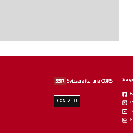
Seg
F
CONTATTI
I
Y
N