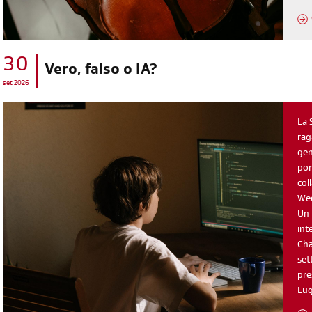
30
Vero, falso o IA?
set 2026
La 
rag
gen
pom
col
Wee
Un 
int
Cha
set
pre
Lu