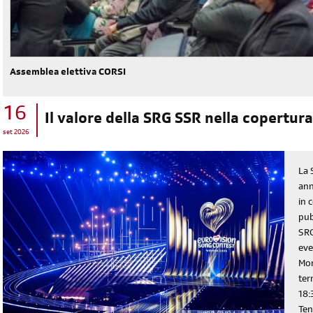
Assemblea elettiva CORSI
16
Il valore della SRG SSR nella copertura
set 2026
La 
ann
in 
pub
SRG
eve
Mon
ter
18:
Ten