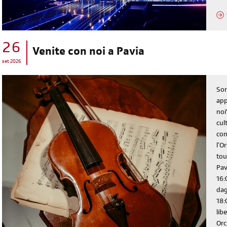
26
Venite con noi a Pavia
set 2026
Son
app
noi
cul
com
l’O
tou
Pav
16:
dag
diventa socia/o
18:
iscriviti subito
lib
Orc