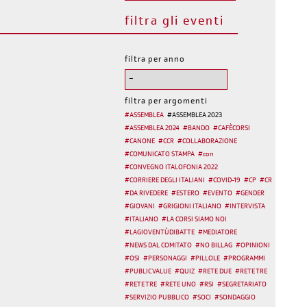
filtra gli eventi
filtra per anno
filtra per argomenti
#
ASSEMBLEA
#
ASSEMBLEA 2023
#
ASSEMBLEA 2024
#
BANDO
#
CAFÈCORSI
#
CANONE
#
CCR
#
COLLABORAZIONE
#
COMUNICATO STAMPA
#
con
#
CONVEGNO ITALOFONIA 2022
#
CORRIERE DEGLI ITALIANI
#
COVID-19
#
CP
#
CR
#
DA RIVEDERE
#
ESTERO
#
EVENTO
#
GENDER
#
GIOVANI
#
GRIGIONI ITALIANO
#
INTERVISTA
#
ITALIANO
#
LA CORSI SIAMO NOI
#
LAGIOVENTÙDIBATTE
#
MEDIATORE
#
NEWS DAL COMITATO
#
NO BILLAG
#
OPINIONI
#
OSI
#
PERSONAGGI
#
PILLOLE
#
PROGRAMMI
#
PUBLIC VALUE
#
QUIZ
#
RETE DUE
#
RETE TRE
#
RETE TRE
#
RETE UNO
#
RSI
#
SEGRETARIATO
#
SERVIZIO PUBBLICO
#
SOCI
#
SONDAGGIO