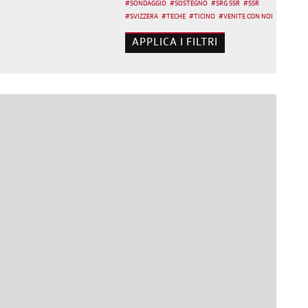
#
SONDAGGIO
#
SOSTEGNO
#
SRG SSR
#
SSR
#
SVIZZERA
#
TECHE
#
TICINO
#
VENITE CON NOI