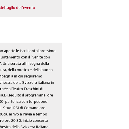
dettaglio dell'evento
o aperte le iscrizioni al prossimo
untamento con il “Venite con
". Una serata all’insegna della
tura, della musica e della buona
pagnia in cui seguiremo
rchestra della Svizzera italiana in
rnée al Teatro Fraschini di
ia.Di seguito il programma: ore
00: partenza con torpedone
li Studi RSI di Comano ore
iscriviti
00ca: arrivo a Pavia e tempo
alla newsletter
ero ore 20:30: inizio concerto
hestra della Svizzera italiana: