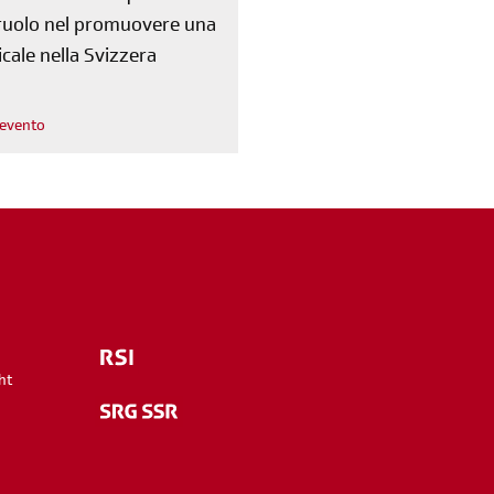
o ruolo nel promuovere una
cale nella Svizzera
l'evento
m
ht