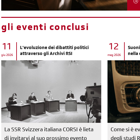
gli eventi conclusi
11
12
L'evoluzione dei dibattiti politici
Suoni
attraverso gli Archivi RSI
nella
giu 2026
mag 2026
La SSR Svizzera italiana CORSI è lieta
Come si è ev
di invitarvi al suo prossimo evento
degli studi 