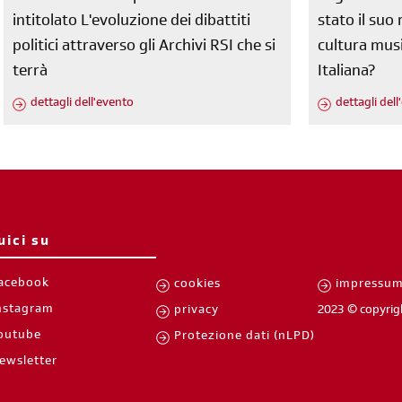
intitolato L'evoluzione dei dibattiti
stato il su
politici attraverso gli Archivi RSI che si
cultura musi
terrà
Italiana?
dettagli dell'evento
dettagli del
uici su
acebook
cookies
impressu
nstagram
privacy
2023 © copyrig
outube
Protezione dati (nLPD)
ewsletter