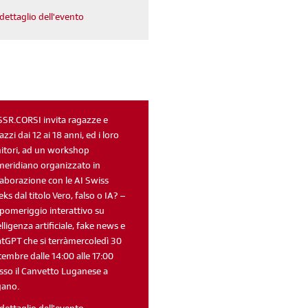
dettaglio dell'evento
sondaggi
login
di' la tua
area riservata
SSR.CORSI invita ragazze e
azzi dai 12 ai 18 anni, ed i loro
itori, ad un workshop
eridiano organizzato in
Reimposta la tua password
laborazione con le AI Swiss
ks dal titolo Vero, falso o IA? –
pomeriggio interattivo su
elligenza artificiale, fake news e
tGPT che si terràmercoledì 30
tembre dalle 14:00 alle 17:00
sso il Canvetto Luganese a
gano.