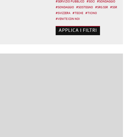
#
SERVIZIO PUBBLICO
#
SOCI
#
SONDAGGIO
#
SONDAGGIO
#
SOSTEGNO
#
SRG SSR
#
SSR
#
SVIZZERA
#
TECHE
#
TICINO
#
VENITE CON NOI