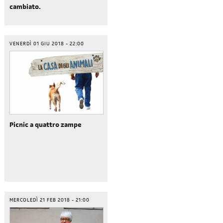
cambiato.
sondaggi
login
di' la tua
area riservata
VENERDÌ 01 GIU 2018 - 22:00
Picnic a quattro zampe
Reimposta la tua password
MERCOLEDÌ 21 FEB 2018 - 21:00