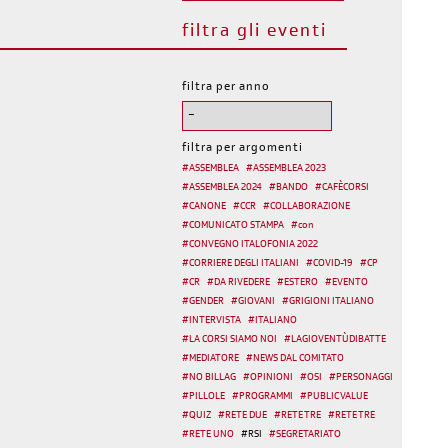
filtra gli eventi
filtra per anno
filtra per argomenti
#
ASSEMBLEA
#
ASSEMBLEA 2023
#
ASSEMBLEA 2024
#
BANDO
#
CAFÈCORSI
#
CANONE
#
CCR
#
COLLABORAZIONE
#
COMUNICATO STAMPA
#
con
#
CONVEGNO ITALOFONIA 2022
#
CORRIERE DEGLI ITALIANI
#
COVID-19
#
CP
#
CR
#
DA RIVEDERE
#
ESTERO
#
EVENTO
#
GENDER
#
GIOVANI
#
GRIGIONI ITALIANO
#
INTERVISTA
#
ITALIANO
#
LA CORSI SIAMO NOI
#
LAGIOVENTÙDIBATTE
#
MEDIATORE
#
NEWS DAL COMITATO
#
NO BILLAG
#
OPINIONI
#
OSI
#
PERSONAGGI
#
PILLOLE
#
PROGRAMMI
#
PUBLIC VALUE
#
QUIZ
#
RETE DUE
#
RETE TRE
#
RETE TRE
#
RETE UNO
#
RSI
#
SEGRETARIATO