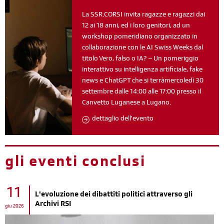
La SSR.CORSI invita ragazze e ragazzi dai
12 ai 18 anni, ed i loro genitori, ad un
workshop pomeridiano organizzato in
collaborazione con le AI Swiss Weeks dal
titolo Vero, falso o IA? – Un pomeriggio
interattivo su intelligenza artificiale, fake
news e ChatGPT che si terràmercoledì 30
settembre dalle 14:00 alle 17:00 presso il
Canvetto Luganese a Lugano.
dettaglio dell'evento
gli eventi conclusi
11
L'evoluzione dei dibattiti politici attraverso gli
Archivi RSI
giu 2026