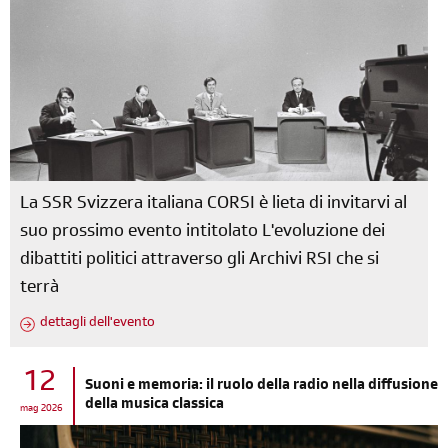
La SSR Svizzera italiana CORSI è lieta di invitarvi al
suo prossimo evento intitolato L'evoluzione dei
dibattiti politici attraverso gli Archivi RSI che si
terrà
dettagli dell'evento
12
Suoni e memoria: il ruolo della radio nella diffusione
della musica classica
mag 2026