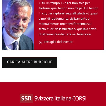
Ci fu un tempo. E, direi, non solo per
fortuna, quel tempo non c’è più.Un tempo
in cui, per captare i segnali televisivi, quasi
a mo’ di rabdomante, ciclicamente e
manualmente, orientavi l’antenna sul
tetto, fuori dalla finestra o, quella a baffo,
direttamente integrata nel televisore.
dettaglio dell'evento
CARICA ALTRE RUBRICHE