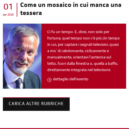
Come un mosaico in cui manca una
01
tessera
apr 2026
Ci fu un tempo. E, direi, non solo per
fortuna, quel tempo non c’è più.Un tempo
in cui, per captare i segnali televisivi, quasi
a mo’ di rabdomante, ciclicamente e
manualmente, orientavi l’antenna sul
tetto, fuori dalla finestra o, quella a baffo,
direttamente integrata nel televisore.
dettaglio dell'evento
CARICA ALTRE RUBRICHE