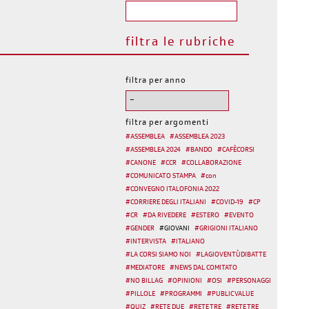
filtra le rubriche
filtra per anno
filtra per argomenti
#
ASSEMBLEA
#
ASSEMBLEA 2023
#
ASSEMBLEA 2024
#
BANDO
#
CAFÈCORSI
#
CANONE
#
CCR
#
COLLABORAZIONE
#
COMUNICATO STAMPA
#
con
#
CONVEGNO ITALOFONIA 2022
#
CORRIERE DEGLI ITALIANI
#
COVID-19
#
CP
#
CR
#
DA RIVEDERE
#
ESTERO
#
EVENTO
#
GENDER
#
GIOVANI
#
GRIGIONI ITALIANO
#
INTERVISTA
#
ITALIANO
#
LA CORSI SIAMO NOI
#
LAGIOVENTÙDIBATTE
#
MEDIATORE
#
NEWS DAL COMITATO
#
NO BILLAG
#
OPINIONI
#
OSI
#
PERSONAGGI
#
PILLOLE
#
PROGRAMMI
#
PUBLIC VALUE
#
QUIZ
#
RETE DUE
#
RETE TRE
#
RETE TRE