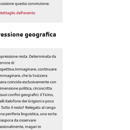
cussione questa convinzione.
Reimposta la tua password
dettaglio dell'evento
pressione geografica
mpressione resta. Determinata da
errore di
spettiva.Immaginare, continuare
immaginare, che la Svizzera
liana coincida esclusivamente con
dimensione politica, circoscritta
 suoi confini geografici: il Ticino,
valli italofone dei Grigioni e poco
. Tutto il resto? Relegato al rango
una periferia linguistica, una sorta
diaspora da osservare
asionalmente, magari in