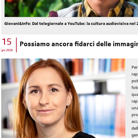
Giovani&Info: Dal telegiornale a YouTube: la cultura audiovisiva nel
15
Possiamo ancora fidarci delle immagi
diventa socia/o
giu 2026
iscriviti subito
Per
rap
pot
fot
qua
rap
una
pro
acc
dell
gen