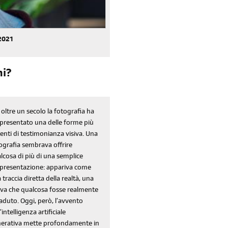
 2021
ni?
iscriviti
alla newsletter
 oltre un secolo la fotografia ha
presentato una delle forme più
sondaggi
login
enti di testimonianza visiva. Una
ografia sembrava offrire
di' la tua
area riservata
lcosa di più di una semplice
presentazione: appariva come
 traccia diretta della realtà, una
va che qualcosa fosse realmente
aduto. Oggi, però, l’avvento
’intelligenza artificiale
erativa mette profondamente in