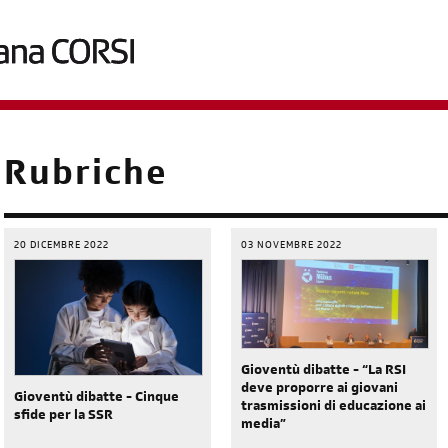
briciole
Rubriche
di
pane
20 DICEMBRE 2022
03 NOVEMBRE 2022
Gioventù dibatte - “La RSI
deve proporre ai giovani
Gioventù dibatte - Cinque
trasmissioni di educazione ai
sfide per la SSR
media”