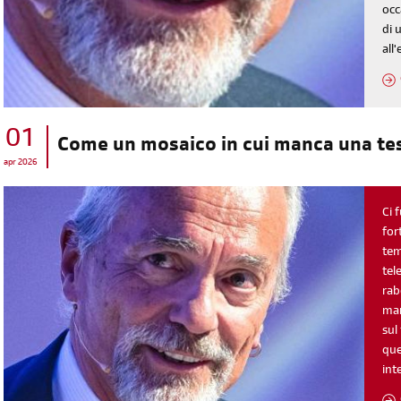
occ
di 
all
01
Come un mosaico in cui manca una te
apr 2026
Ci 
for
tem
tel
rab
man
sul
que
int