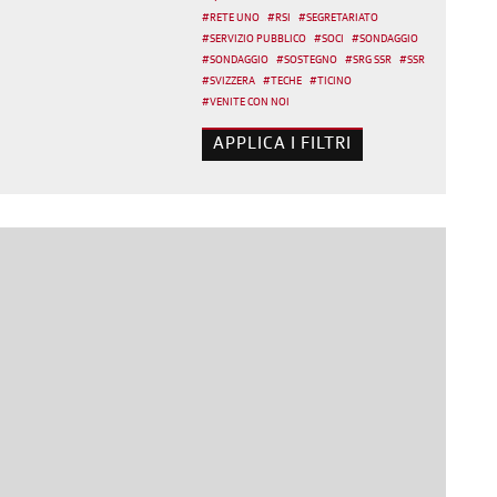
#
RETE UNO
#
RSI
#
SEGRETARIATO
#
SERVIZIO PUBBLICO
#
SOCI
#
SONDAGGIO
#
SONDAGGIO
#
SOSTEGNO
#
SRG SSR
#
SSR
#
SVIZZERA
#
TECHE
#
TICINO
#
VENITE CON NOI