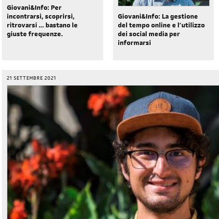
Giovani&Info: Per
Giovani&Info: La gestione
incontrarsi, scoprirsi,
del tempo online e l’utilizzo
ritrovarsi … bastano le
dei social media per
giuste frequenze.
informarsi
21 SETTEMBRE 2021