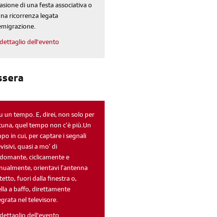
asione di una festa associativa o
una ricorrenza legata
'emigrazione.
dettaglio dell'evento
ssera
fu un tempo. E, direi, non solo per
tuna, quel tempo non c’è più.Un
po in cui, per captare i segnali
evisivi, quasi a mo’ di
domante, ciclicamente e
ualmente, orientavi l’antenna
 tetto, fuori dalla finestra o,
lla a baffo, direttamente
egrata nel televisore.
dettaglio dell'evento