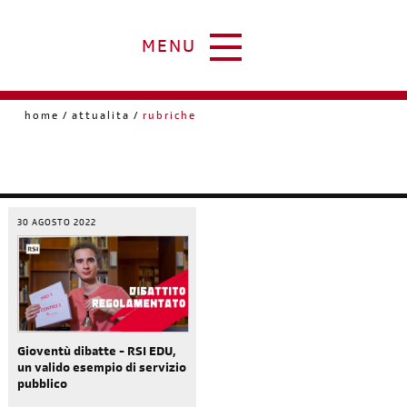
MENU
home
attualita
rubriche
30 AGOSTO 2022
Gioventù dibatte - RSI EDU,
un valido esempio di servizio
pubblico