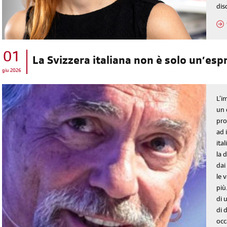
dis
01
La Svizzera italiana non è solo un’es
giu 2026
L’i
un 
pro
ad 
ita
la 
dai
le 
più
di 
di 
occ