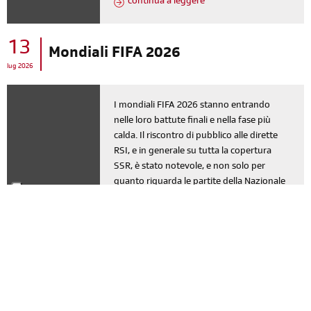
continua a leggere
13
Mondiali FIFA 2026
lug 2026
I mondiali FIFA 2026 stanno entrando
nelle loro battute finali e nella fase più
calda. Il riscontro di pubblico alle dirette
RSI, e in generale su tutta la copertura
SSR, è stato notevole, e non solo per
quanto riguarda le partite della Nazionale
rossocrociata. Se per i giocatori e per le
squadre impegnate nel torneo è un
periodo decisamente intenso, lo stesso si
può dire per il team RSI che ci tiene
compagnia e ci intrattiene da diverse
settimane.
continua a leggere