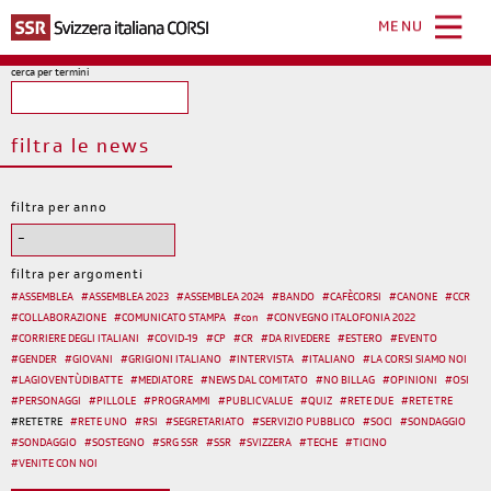
Salta
al
MENU
contenuto
principale
cerca per termini
filtra le news
filtra per anno
filtra per argomenti
#
ASSEMBLEA
#
ASSEMBLEA 2023
#
ASSEMBLEA 2024
#
BANDO
#
CAFÈCORSI
#
CANONE
#
CCR
#
COLLABORAZIONE
#
COMUNICATO STAMPA
#
con
#
CONVEGNO ITALOFONIA 2022
#
CORRIERE DEGLI ITALIANI
#
COVID-19
#
CP
#
CR
#
DA RIVEDERE
#
ESTERO
#
EVENTO
#
GENDER
#
GIOVANI
#
GRIGIONI ITALIANO
#
INTERVISTA
#
ITALIANO
#
LA CORSI SIAMO NOI
#
LAGIOVENTÙDIBATTE
#
MEDIATORE
#
NEWS DAL COMITATO
#
NO BILLAG
#
OPINIONI
#
OSI
#
PERSONAGGI
#
PILLOLE
#
PROGRAMMI
#
PUBLIC VALUE
#
QUIZ
#
RETE DUE
#
RETE TRE
#
RETE TRE
#
RETE UNO
#
RSI
#
SEGRETARIATO
#
SERVIZIO PUBBLICO
#
SOCI
#
SONDAGGIO
#
SONDAGGIO
#
SOSTEGNO
#
SRG SSR
#
SSR
#
SVIZZERA
#
TECHE
#
TICINO
#
VENITE CON NOI