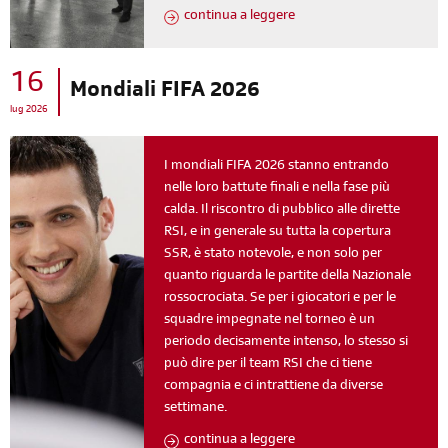
continua a leggere
16
Mondiali FIFA 2026
lug 2026
I mondiali FIFA 2026 stanno entrando
nelle loro battute finali e nella fase più
calda. Il riscontro di pubblico alle dirette
RSI, e in generale su tutta la copertura
SSR, è stato notevole, e non solo per
quanto riguarda le partite della Nazionale
rossocrociata. Se per i giocatori e per le
squadre impegnate nel torneo è un
periodo decisamente intenso, lo stesso si
può dire per il team RSI che ci tiene
compagnia e ci intrattiene da diverse
settimane.
continua a leggere