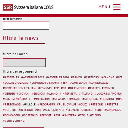
Salta
al
MENU
contenuto
principale
cerca per termini
filtra le news
filtra per anno
filtra per argomenti
#
ASSEMBLEA
#
ASSEMBLEA 2023
#
ASSEMBLEA 2024
#
BANDO
#
CAFÈCORSI
#
CANONE
#
CCR
#
COLLABORAZIONE
#
COMUNICATO STAMPA
#
con
#
CONVEGNO ITALOFONIA 2022
#
CORRIERE DEGLI ITALIANI
#
COVID-19
#
CP
#
CR
#
DA RIVEDERE
#
ESTERO
#
EVENTO
#
GENDER
#
GIOVANI
#
GRIGIONI ITALIANO
#
INTERVISTA
#
ITALIANO
#
LA CORSI SIAMO NOI
#
LAGIOVENTÙDIBATTE
#
MEDIATORE
#
NEWS DAL COMITATO
#
NO BILLAG
#
OPINIONI
#
OSI
#
PERSONAGGI
#
PILLOLE
#
PROGRAMMI
#
PUBLIC VALUE
#
QUIZ
#
RETE DUE
#
RETE TRE
#
RETE TRE
#
RETE UNO
#
RSI
#
SEGRETARIATO
#
SERVIZIO PUBBLICO
#
SOCI
#
SONDAGGIO
#
SONDAGGIO
#
SOSTEGNO
#
SRG SSR
#
SSR
#
SVIZZERA
#
TECHE
#
TICINO
#
VENITE CON NOI