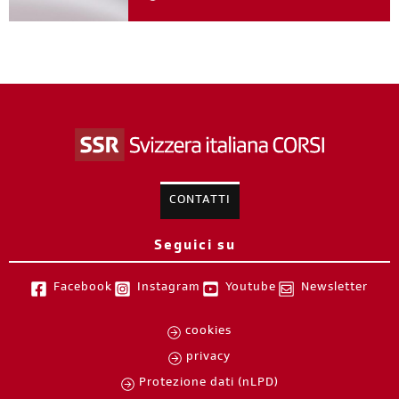
16
Mondiali FIFA 2026
lug 2026
I mondiali FIFA 2026 stanno entrando
nelle loro battute finali e nella fase più
calda. Il riscontro di pubblico alle dirette
RSI, e in generale su tutta la copertura
SSR, è stato notevole, e non solo per
quanto riguarda le partite della Nazionale
rossocrociata. Se per i giocatori e per le
squadre impegnate nel torneo è un
periodo decisamente intenso, lo stesso si
può dire per il team RSI che ci tiene
compagnia e ci intrattiene da diverse
settimane.
continua a leggere