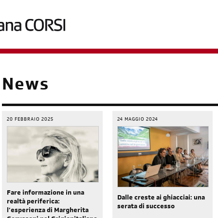
briciole
News
di
pane
20 FEBBRAIO 2025
24 MAGGIO 2024
Fare informazione in una
Dalle creste ai ghiacciai: una
realtà periferica:
serata di successo
l’esperienza di Margherita