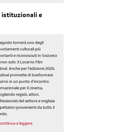
istituzionali e
iscriviti
agosto tornerà uno degli
untamenti culturali più
alla newsletter
ortanti e riconosciuti in Svizzera
non solo: il Locarno Film
tival. Anche per l’edizione 2026,
sondaggi
login
festival promette di trasformare
arno in un punto d’incontro
di' la tua
area riservata
ernazionale per il cinema,
ogliendo registi, attori,
fessionisti del settore e migliaia
spettatori provenienti da tutto il
ndo.
continua a leggere