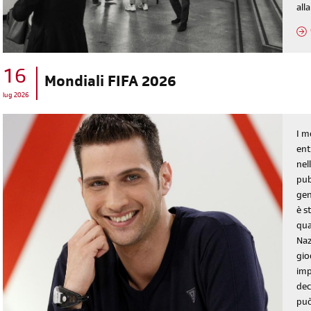
all
16
Mondiali FIFA 2026
lug 2026
I m
ent
nel
pub
gen
è s
qua
Naz
gio
imp
dec
può