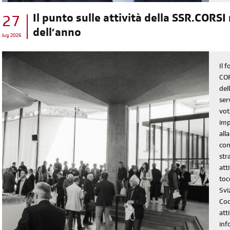
Il punto sulle attività della SSR.CORSI
27
dell’anno
lug 2026
Il 
COR
del
ser
vot
imp
all
con
str
att
toc
Svi
Coo
att
inf