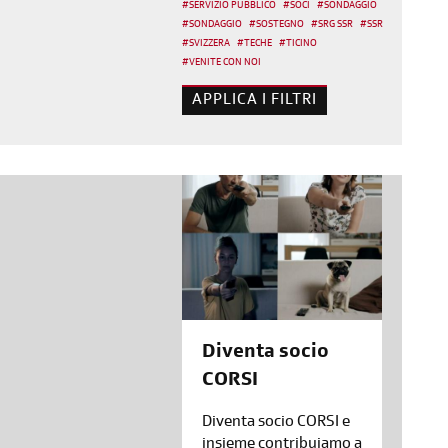
#
SERVIZIO PUBBLICO
#
SOCI
#
SONDAGGIO
#
SONDAGGIO
#
SOSTEGNO
#
SRG SSR
#
SSR
#
SVIZZERA
#
TECHE
#
TICINO
#
VENITE CON NOI
Diventa socio
CORSI
Diventa socio CORSI e
insieme contribuiamo a