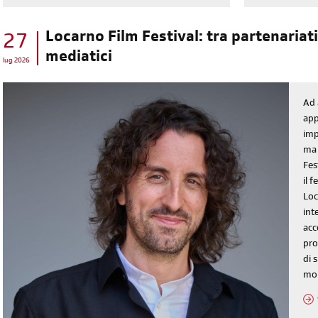
Locarno Film Festival: tra partenariati 
27
mediatici
lug 2026
diventa socia/o
Ad 
app
iscriviti subito
imp
ma 
Fes
il 
Loc
int
acc
pro
di 
mo