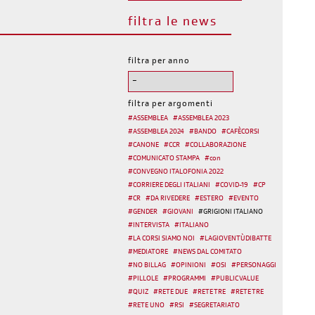
filtra le news
filtra per anno
filtra per argomenti
#
ASSEMBLEA
#
ASSEMBLEA 2023
#
ASSEMBLEA 2024
#
BANDO
#
CAFÈCORSI
#
CANONE
#
CCR
#
COLLABORAZIONE
#
COMUNICATO STAMPA
#
con
#
CONVEGNO ITALOFONIA 2022
#
CORRIERE DEGLI ITALIANI
#
COVID-19
#
CP
#
CR
#
DA RIVEDERE
#
ESTERO
#
EVENTO
#
GENDER
#
GIOVANI
#
GRIGIONI ITALIANO
#
INTERVISTA
#
ITALIANO
#
LA CORSI SIAMO NOI
#
LAGIOVENTÙDIBATTE
#
MEDIATORE
#
NEWS DAL COMITATO
#
NO BILLAG
#
OPINIONI
#
OSI
#
PERSONAGGI
#
PILLOLE
#
PROGRAMMI
#
PUBLIC VALUE
#
QUIZ
#
RETE DUE
#
RETE TRE
#
RETE TRE
#
RETE UNO
#
RSI
#
SEGRETARIATO