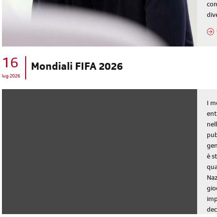
com
div
16
Mondiali FIFA 2026
lug 2026
I m
ent
nel
pub
gen
è s
qua
Naz
gio
imp
dec