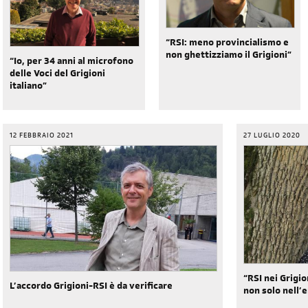
“RSI: meno provincialismo e
non ghettizziamo il Grigioni”
“Io, per 34 anni al microfono
delle Voci del Grigioni
italiano”
12 FEBBRAIO 2021
27 LUGLIO 2020
“RSI nei Grigio
L’accordo Grigioni-RSI è da verificare
non solo nell