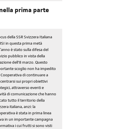
Reimposta la tua password
 nella prima parte
focus della SSR Svizzera Italiana
SI in questa prima metà
l’anno è stato sulla difesa del
vizio pubblico in vista della
azione dell'8 marzo. Questo
ortante scoglio non ha impedito
a Cooperativa di continuare a
centrarsi sui propri obiettivi
ategici, attraverso eventi e
ività di comunicazione che hanno
cato tutto il territorio della
zzera italiana, anzi: la
perativa è stata in prima linea
iva in un importante campagna
ormativa i cui frutti si sono visti