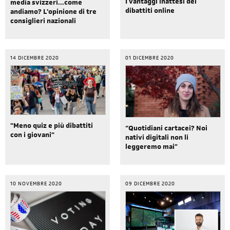
I vantaggi inattesi dei
media svizzeri...come
dibattiti online
andiamo? L'opinione di tre
consiglieri nazionali
14 DICEMBRE 2020
01 DICEMBRE 2020
"Meno quiz e più dibattiti
“Quotidiani cartacei? Noi
con i giovani"
nativi digitali non li
leggeremo mai”
10 NOVEMBRE 2020
09 DICEMBRE 2020