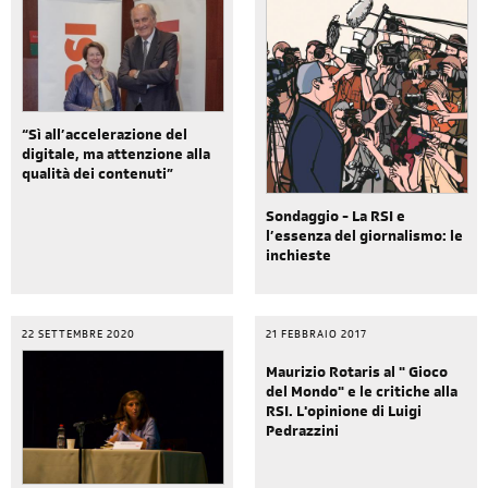
“Sì all’accelerazione del
digitale, ma attenzione alla
qualità dei contenuti”
Sondaggio - La RSI e
l’essenza del giornalismo: le
inchieste
22 SETTEMBRE 2020
21 FEBBRAIO 2017
Maurizio Rotaris al " Gioco
del Mondo" e le critiche alla
RSI. L'opinione di Luigi
Pedrazzini