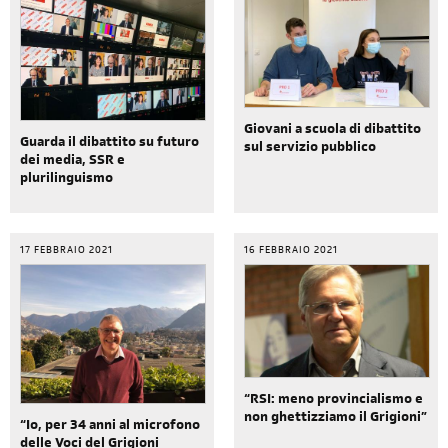
Giovani a scuola di dibattito
Guarda il dibattito su futuro
sul servizio pubblico
dei media, SSR e
plurilinguismo
17 FEBBRAIO 2021
16 FEBBRAIO 2021
“RSI: meno provincialismo e
non ghettizziamo il Grigioni”
“Io, per 34 anni al microfono
delle Voci del Grigioni