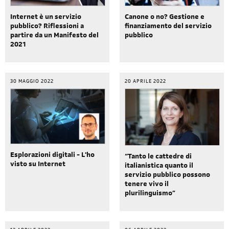
Internet è un servizio
Canone o no? Gestione e
pubblico? Riflessioni a
finanziamento del servizio
partire da un Manifesto del
pubblico
2021
30 MAGGIO 2022
20 APRILE 2022
Esplorazioni digitali - L'ho
“Tanto le cattedre di
visto su Internet
italianistica quanto il
servizio pubblico possono
tenere vivo il
plurilinguismo”