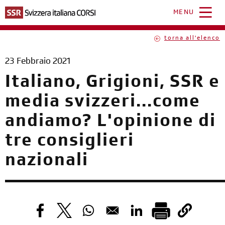
Salta
al
MENU
contenuto
principale
torna all'elenco
23 Febbraio 2021
Italiano, Grigioni, SSR e
media svizzeri...come
andiamo? L'opinione di
tre consiglieri
nazionali
Opens in a new window
Opens in a new window
Opens in a new window
Opens in a new windo