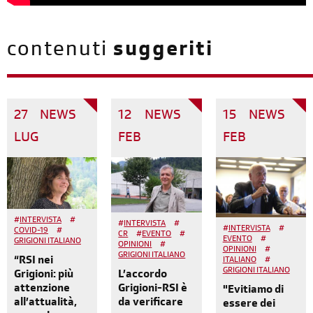
contenuti
suggeriti
27
NEWS
12
NEWS
15
NEWS
LUG
FEB
FEB
#
INTERVISTA
#
#
INTERVISTA
#
#
INTERVISTA
#
COVID-19
#
CR
#
EVENTO
#
EVENTO
#
GRIGIONI ITALIANO
OPINIONI
#
OPINIONI
#
GRIGIONI ITALIANO
“RSI nei
ITALIANO
#
GRIGIONI ITALIANO
Grigioni: più
L’accordo
attenzione
Grigioni-RSI è
"Evitiamo di
all’attualità,
da verificare
essere dei