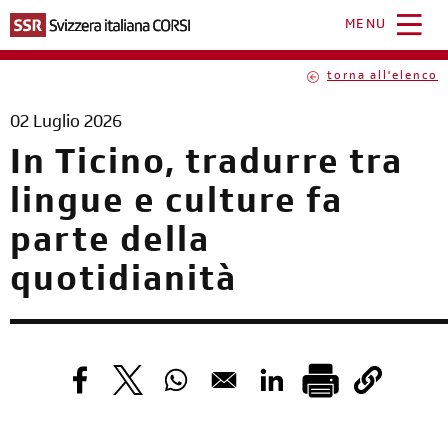
Salta
al
MENU
contenuto
principale
torna all'elenco
02 Luglio 2026
In Ticino, tradurre tra
lingue e culture fa
parte della
quotidianità
Opens in a new window
Opens in a new window
Opens in a new window
Opens in a new windo