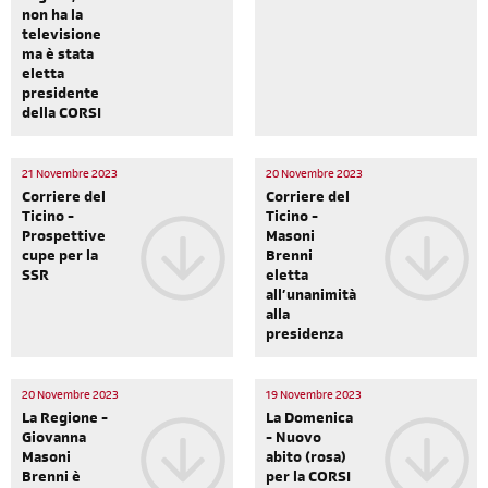
non ha la
televisione
ma è stata
eletta
presidente
della CORSI
21 Novembre 2023
20 Novembre 2023
Corriere del
Corriere del
Ticino -
Ticino -
Prospettive
Masoni
cupe per la
Brenni
SSR
eletta
all’unanimità
alla
presidenza
20 Novembre 2023
19 Novembre 2023
La Regione -
La Domenica
Giovanna
- Nuovo
Masoni
abito (rosa)
Brenni è
per la CORSI