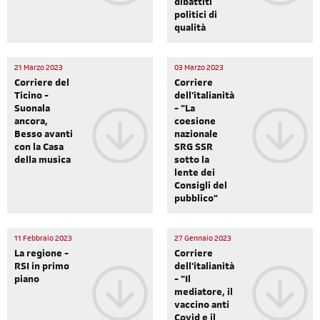
dibattiti
politici di
qualità
21 Marzo 2023
03 Marzo 2023
Corriere del
Corriere
Ticino -
dell'italianità
Suonala
- "La
ancora,
coesione
Besso avanti
nazionale
con la Casa
SRG SSR
della musica
sotto la
lente dei
Consigli del
pubblico"
11 Febbraio 2023
27 Gennaio 2023
La regione -
Corriere
RSI in primo
dell'italianità
piano
- "Il
mediatore, il
vaccino anti
Covid e il