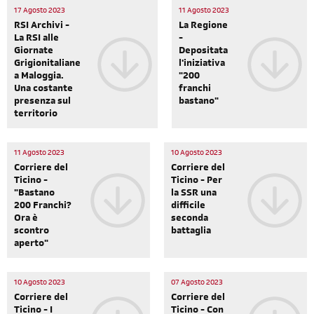
17 Agosto 2023
11 Agosto 2023
RSI Archivi -
La Regione
La RSI alle
-
Giornate
Depositata
Grigionitaliane
l'iniziativa
a Maloggia.
"200
Una costante
franchi
presenza sul
bastano"
territorio
11 Agosto 2023
10 Agosto 2023
Corriere del
Corriere del
Ticino -
Ticino - Per
"Bastano
la SSR una
200 Franchi?
difficile
Ora è
seconda
scontro
battaglia
aperto"
10 Agosto 2023
07 Agosto 2023
Corriere del
Corriere del
Ticino - I
Ticino - Con