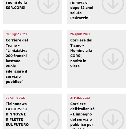
i nomi della
rinnova e
SSR.CORSI
dopo 12 anni
saluta
Pedrazzini
01 Giugno 2023
26 Aprile 2023
Corriere del
Corriere del
Ticino -
Ticino -
"L'iniziativa
Nomine alla
200 franchi
CORSI,
bastano
novità in
vuole
vista
silenziare il
servizio
pubblico"
26 Aprile 2023
31 Marzo 2023
Ticinonews -
Corriere
LA CORSI SI
dell'italianità
RINNOVA E
- L’impegno
RIFLETTE
del servizio
SUL FUTURO
pubblico per