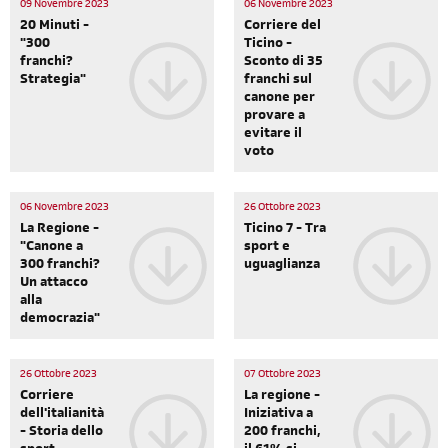
09 Novembre 2023
06 Novembre 2023
20 Minuti -
Corriere del
"300
Ticino -
franchi?
Sconto di 35
Strategia"
franchi sul
canone per
provare a
evitare il
voto
06 Novembre 2023
26 Ottobre 2023
La Regione -
Ticino 7 - Tra
"Canone a
sport e
300 franchi?
uguaglianza
Un attacco
alla
democrazia"
26 Ottobre 2023
07 Ottobre 2023
Corriere
La regione -
dell'italianità
Iniziativa a
- Storia dello
200 franchi,