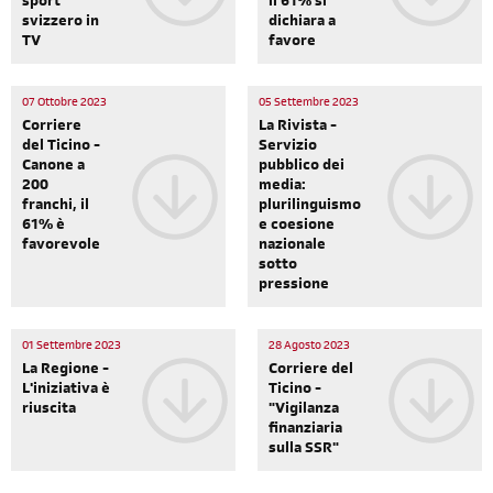
sport
il 61% si
svizzero in
dichiara a
TV
favore
07 Ottobre 2023
05 Settembre 2023
Corriere
La Rivista -
del Ticino -
Servizio
Canone a
pubblico dei
200
media:
franchi, il
plurilinguismo
61% è
e coesione
favorevole
nazionale
sotto
pressione
01 Settembre 2023
28 Agosto 2023
La Regione -
Corriere del
L'iniziativa è
Ticino -
riuscita
"Vigilanza
finanziaria
sulla SSR"