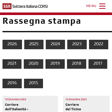
Salta
al
MENU
contenuto
principale
Rassegna stampa
2026
2025
2024
2023
2022
2021
2020
2019
2018
2017
2016
2015
19 Dicembre 2023
13 Dicembre 2023
Corriere
Corriere
dell'italianità -
del Ticino