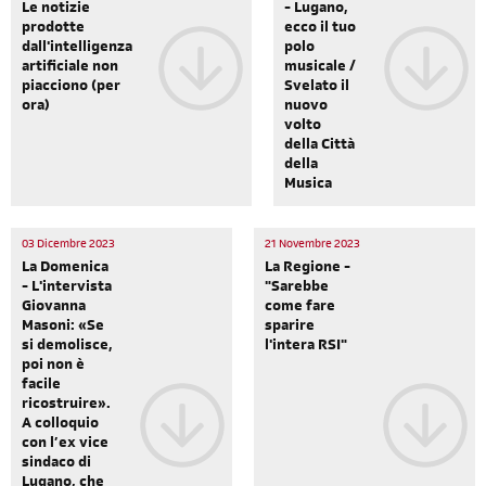
Le notizie
- Lugano,
prodotte
ecco il tuo
dall'intelligenza
polo
artificiale non
musicale /
piacciono (per
Svelato il
ora)
nuovo
volto
della Città
della
Musica
03 Dicembre 2023
21 Novembre 2023
La Domenica
La Regione -
- L'intervista
"Sarebbe
Giovanna
come fare
Masoni: «Se
sparire
si demolisce,
l'intera RSI"
poi non è
facile
ricostruire».
A colloquio
con l’ex vice
sindaco di
Lugano, che