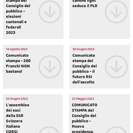
stampa del
canone light
Consiglio del
seduce il PLR
pubblico -
elezioni
cantonali e
federali
2023
10 Agosto 2023
30 Giugno 2023
Comunicato
Comunicato
stampa - 200
stampa del
Franchi NON
Consiglio del
bastano!
pubblico - Il
futuro RSI
dell'ascolto
03 Giugno 2023
22 Maggio 2023
L’assemblea
COMUNICATO
dei soci
STAMPA del
della SSR
Consiglio del
Svizzera
pubblico -
italiana
Nuova
CORSI
presidenza