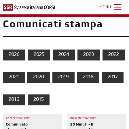
Salta
al
MENU
contenuto
principale
Comunicati stampa
2026
2025
2024
2023
2022
2021
2020
2019
2018
2017
2016
2015
22 Dicembre 2023
06 Settembre 2023
Comunicato
20 Minuti - Il