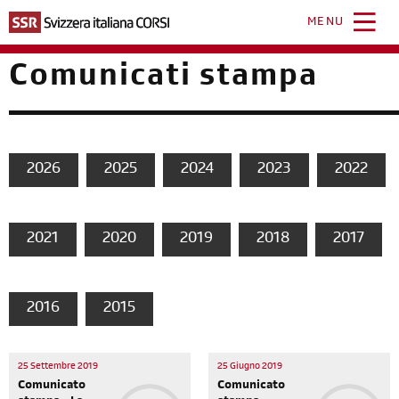
Salta
al
MENU
contenuto
principale
Comunicati stampa
2026
2025
2024
2023
2022
2021
2020
2019
2018
2017
2016
2015
25 Settembre 2019
25 Giugno 2019
Comunicato
Comunicato