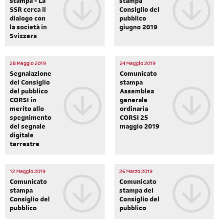
stampa - La
stampa
SSR cerca il
Consiglio del
dialogo con
pubblico
la società in
giugno 2019
Svizzera
28 Maggio 2019
24 Maggio 2019
Segnalazione
Comunicato
del Consiglio
stampa
del pubblico
Assemblea
CORSI in
generale
merito allo
ordinaria
spegnimento
CORSI 25
del segnale
maggio 2019
digitale
terrestre
12 Maggio 2019
26 Marzo 2019
Comunicato
Comunicato
stampa
stampa del
Consiglio del
Consiglio del
pubblico
pubblico