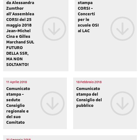
da Alessandra
stampa
Zumthor
CORSI -
all’Assemblea
Concerti
CORSI del 25
per le
maggio 2018
scuole OSI
Jean-Michel
al LAC
Cina e Gilles
Marchand SUL
FUTURO
DELLA SSR,
MA NON
SOLTANTO!
11 Aprile 2018
18 Febbraio 2018
Comunicato
Comunicato
stampa -
stampa del
sedute
Consiglio del
Consiglio
pubblico
regionale e
del suo
Comitato