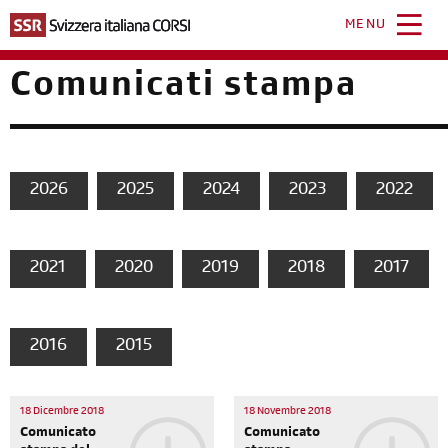
Salta
al
MENU
contenuto
principale
Comunicati stampa
2026
2025
2024
2023
2022
2021
2020
2019
2018
2017
2016
2015
18 Dicembre 2018
18 Novembre 2018
Comunicato
Comunicato