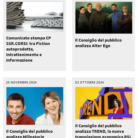
Comunicato stampa CP
Il Consiglio del pubblico
SSR.CORSI: tra Fiction
analizza Alter Ego
autoprodotta,
Intrattenimento e
Informazione
25 NOVEMBRE 2024
02 OTTOBRE 2024
Il Consiglio del pubblico
analizza TREND, la nuova
Il Consiglio del pubblico
trasmissione economica RSI
analizza Millestorie